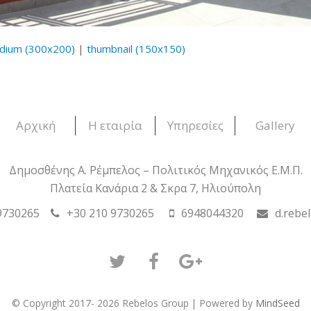
dium (300x200)
|
thumbnail (150x150)
Αρχική
Η εταιρία
Υπηρεσίες
Gallery
Δημοσθένης Α. Ρέμπελος – Πολιτικός Μηχανικός Ε.Μ.Π.
Πλατεία Κανάρια 2 & Σκρα 7, Ηλιούπολη
9730265
+30 210 9730265
6948044320
d.rebe
Twitter
Facebook
GooglePlus
© Copyright 2017- 2026 Rebelos Group | Powered by
MindSeed