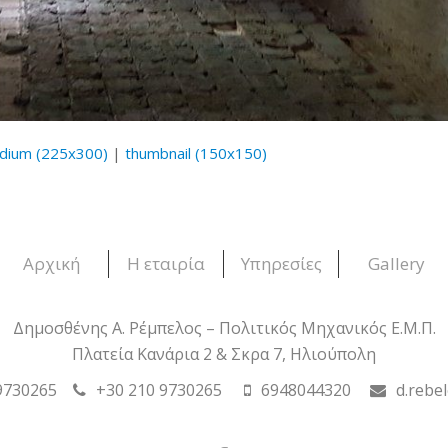
dium (225x300)
|
thumbnail (150x150)
Αρχική
Η εταιρία
Υπηρεσίες
Gallery
Δημοσθένης Α. Ρέμπελος – Πολιτικός Μηχανικός Ε.Μ.Π.
Πλατεία Κανάρια 2 & Σκρα 7, Ηλιούπολη
9730265
+30 210 9730265
6948044320
d.rebe