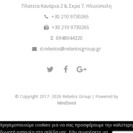
Πλατεία Κανάρια 2 & Σκρα 7, Ηλιούπολη
+30 210 9730265
+30 210 9730265
6948044320
d.rebelos@rebelosgroup.gr
Twitter
Facebook
GooglePlus
© Copyright 2017- 2026 Rebelos Group | Powered by
MindSeed
Χρησιμοποιούμε cookies για να σας προσφέρουμε την καλύτερη
δυνατή εμπειρία στη σελίδα μας. Εάν συνεχίσετε να