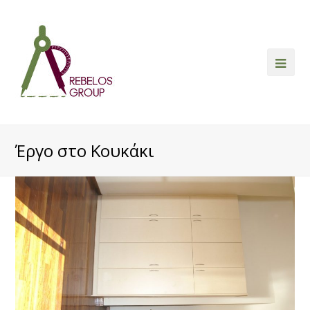
Ope
Mob
Me
Έργο στο Κουκάκι