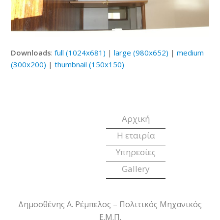
Downloads
:
full (1024x681)
|
large (980x652)
|
medium
(300x200)
|
thumbnail (150x150)
Αρχική
Η εταιρία
Υπηρεσίες
Gallery
Δημοσθένης Α. Ρέμπελος – Πολιτικός Μηχανικός
Ε.Μ.Π.