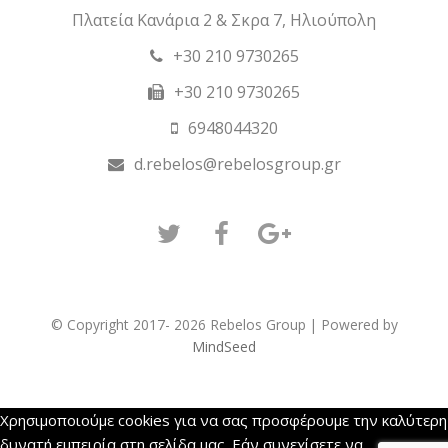
Πλατεία Κανάρια 2 & Σκρα 7, Ηλιούπολη
+30 210 9730265
+30 210 9730265
6948044320
d.rebelos@rebelosgroup.gr
Twitter
Facebook
GooglePlus
© Copyright 2017- 2026 Rebelos Group | Powered by
MindSeed
Χρησιμοποιούμε cookies για να σας προσφέρουμε την καλύτερη
δυνατή εμπειρία στη σελίδα μας. Εάν συνεχίσετε να