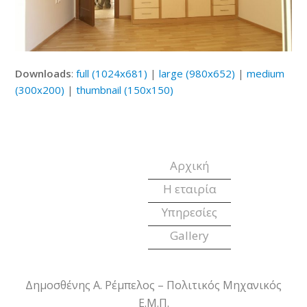
Downloads
:
full (1024x681)
|
large (980x652)
|
medium
(300x200)
|
thumbnail (150x150)
Αρχική
Η εταιρία
Υπηρεσίες
Gallery
Δημοσθένης Α. Ρέμπελος – Πολιτικός Μηχανικός
Ε.Μ.Π.