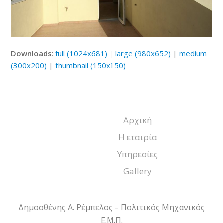
Downloads
:
full (1024x681)
|
large (980x652)
|
medium
(300x200)
|
thumbnail (150x150)
Αρχική
Η εταιρία
Υπηρεσίες
Gallery
Δημοσθένης Α. Ρέμπελος – Πολιτικός Μηχανικός
Ε.Μ.Π.