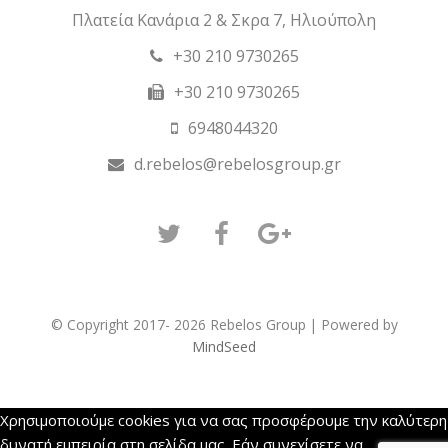
Πλατεία Κανάρια 2 & Σκρα 7, Ηλιούπολη
+30 210 9730265
+30 210 9730265
6948044320
d.rebelos@rebelosgroup.gr
Twitter
Facebook
GooglePlus
© Copyright 2017- 2026 Rebelos Group | Powered by
MindSeed
Χρησιμοποιούμε cookies για να σας προσφέρουμε την καλύτερη
δυνατή εμπειρία στη σελίδα μας. Εάν συνεχίσετε να