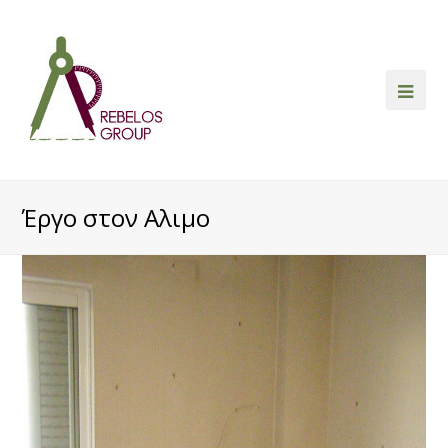
Ope
Mob
Me
Έργο στον Αλιμο