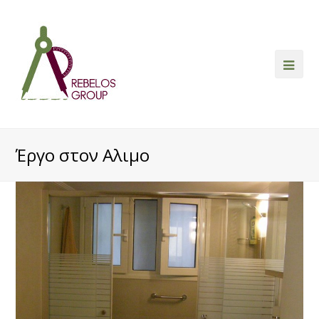
Ope
Mob
Me
Έργο στον Αλιμο