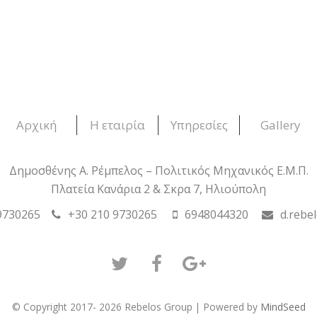
Αρχική
Η εταιρία
Υπηρεσίες
Gallery
Δημοσθένης Α. Ρέμπελος – Πολιτικός Μηχανικός Ε.Μ.Π.
Πλατεία Κανάρια 2 & Σκρα 7, Ηλιούπολη
9730265
+30 210 9730265
6948044320
d.rebe
Twitter
Facebook
GooglePlus
© Copyright 2017- 2026 Rebelos Group | Powered by
MindSeed