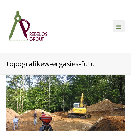
Ope
Mob
Me
topografikew-ergasies-foto